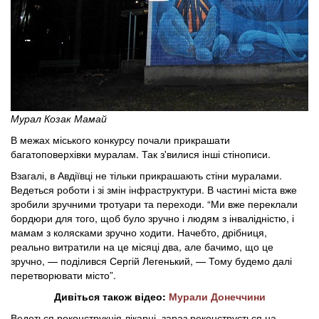
Мурал Козак Мамай
В межах міського конкурсу почали прикрашати
багатоповерхівки муралам. Так з'вилися інші стінописи.
Взагалі, в Авдіївці не тільки прикрашають стіни муралами.
Ведеться роботи і зі змін інфраструктури. В частині міста вже
зробили зручними тротуари та переходи. “Ми вже переклали
бордюри для того, щоб було зручно і людям з інвалідністю, і
мамам з колясками зручно ходити. Начебто, дрібниця,
реально витратили на це місяці два, але бачимо, що це
зручно, — поділився Сергій Легенький, — Тому будемо далі
перетворювати місто”.
Дивіться також відео:
Мурали Донеччини
Ведеться реконструкція лікарні, зараз реконструється на