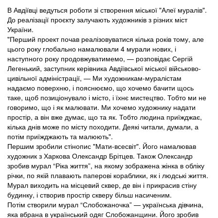
В Авдіївці ведуться роботи зі створення міської "Алеї муралів".
До реалізації проєкту залучають художників з різних міст
України.
"Перший проект почав реалізовуватися кілька років тому, але
цього року глобально намалювали 4 мурали нових, і
наступного року продовжуватимемо, — розповідає Сергій
Легенький, заступник керівника Авдіївської міської військово-
цивільної адміністрації, — Ми художникам-муралістам
надаємо поверхню, і пояснюємо, що хочемо бачити щось
таке, щоб позиціонувало і місто, і їхнє мистецтво. Тобто ми не
говоримо, що і як малювати. Ми хочемо художнику надати
простір, а він вже думає, що та як. Тобто людина приїжджає,
кілька днів може по місту походити. Деякі читали, думали, а
потім приїжджають та малюють".
Першим зробили стінопис "Мати-всесвіт". Його намалював
художник з Харкова Олександр Брітцев. Також Олександр
зробив мурал “Ріка життя”, на якому зображена жінка в обліку
річки, по якій плавають паперові кораблики, як і людські життя.
Мурал виходить на місцевий сквер, де він і прикрасив стіну
будинку, і створив простір скверу більш насиченим.
Потім створили мурал “Слобожаночка” — українська дівчина,
яка вбрана в український одяг Слобожанщини. Його зробив