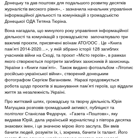
Донецьку та дав поштовх для подальшого розвитку десятків
журналістів високого рівня», - зазначила начальник управління
інформаційної діяльності та комунікацій з громадськістю
Донецької ОДА Тетяна Тюріна.
Вона нагадала, що минулого року управління інформаційної
діяльності та комунікацій з громадськістю започаткувало три
важливі проєкти, присвячені воїнам АТО/ООС . Це «Книга
пам’яті 2014-2020…», у якій зібрано історії 128 загиблих
учасників війни на Сході, та проєкт «Місто героїв», в рамках
якого створюються портрети загиблих захисників й захисниць
України з «Книги пам’яті». Також видано фотоальбом «Літопис
російсько-української війни», створений донецьким
фотографом Сергієм Вагановим. Наразі продовжується
робота щодо проєктів зі вшанування пам’яті героїв, що віддали
життя за незалежність Україні.
Про життєвий шлях, громадську та творчу діяльність Юрія
Матущака розповів громадський активіст, публіцист та
політолог Станіслав Федорчук. «Газета «Поштовх», яку
видавав Юрій, дала українській журналістиці з півтора десятка
знакових імен, і це значною мірою його заслуга. Він вмів
бачити людей, розуміти їх, і, зокрема, бачити їх талант. Його
газета була єдиною україномовною газетою для молоді.