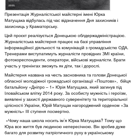
Презентація Журналістської майстерні імені Юрка
Матущака відбулась під час відзначення Дня захисників і
захисниць у Краматорську.
Цей проєкт реалізується Донецькою облдержадміністрацією.
Журналістська майстерня працює на базі управління
інформаційної діяльності та комунікацій з громадськістю ОДА.
Тренерами виступатимуть журналісти провідних ЗМІ країни,
фотокореспонденти, оператори, військові журналісти. Брати
участь у тренінгах зможуть як діти, так і дорослі.
Майстерня названа на честь засновника та голови Донецької
обласної молодіжної громадської організації «Поштовх», бійця
батальйону «Дніпро – 1» Юрія Матущака, який загинув під
Іловайськом влітку 2014 року. За особисту мужність і героїзм,
виявлені у захисті державного суверенітету та територіальної
цілісності України, Юрій Матущак нагороджений орденом «За
мужність» ІІІ ступеня посмертно.
«Чому наша школа носить ім’я Юрка Матущака? Тому що
Юра все життя був людиною непересічною. Він зробив дуже
багато для розвитку патріотичного руху в українському