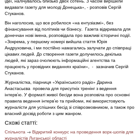
ідеї, налічувалось близько двох сотень. З часом вирішили
видавати газету для молоді Донецька», - розповів Сергій
Стуканов.
Він наголосив, що все робилося «на ентузіазмі», без
фінансування від політиків чи бізнесу. Газета відкривала для
донеччан нові імена, розповідала про важливі історичні події.
«Зокрема, у першому номері вийшла стаття Юрія
Андруховича, і ми постійно намагались залучати до співпраці
цікавих людей. До створення газети долучилось декілька
людей, які зараз очолюють інформаційні агентства та
працюють у провідних виданнях країни», - зазначив Сергій
Стуканов.
Журналістка, піарниця «Українського радіо» Дарина
Анастасьєва провела для присутніх тренінг з ведення
інтерв’ю. У форматі живої бесіди вона розповіла про основні
правила ведення інтерв’ю та прийоми, які використовують
журналісти для успішних бесід зі співрозмовником, а також про
власний досвід роботи з цим жанром.
Схожі статті:
Спільнота
→
Відкритий конкурс на проведення ворк-шопів для
журналістів Луганської області