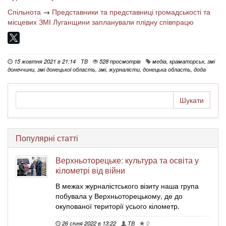
Спільнота
→
Представники та представниці громадськості та
місцевих ЗМІ Луганщини запланували плідну співпрацю
15 жовтня 2021 в 21:14
ТВ
528 просмотрів
медіа
,
краматорськ
,
змі
донеччини
,
змі донецької область
,
змі
,
журналісти
,
донецька область
,
дода
Популярні статті
Верхньоторецьке: культура та освіта у
кілометрі від війни
В межах журналістського візиту наша група
побувала у Верхньоторецькому, де до
окупованої території усього кілометр.
26 січня 2022 в 13:22
ТВ
0