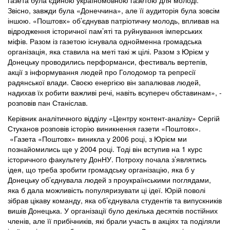
Звісно, завжди була «Донеччина», але її аудиторія була зовсім
іншою. «Поштовх» об’єднував патріотичну молодь, впливав на
відродження історичної пам’яті та руйнування імперських
міфів. Разом із газетою існувала однойменна громадська
організація, яка ставила на меті такі ж цілі. Разом з Юрієм у
Донецьку проводились перформанси, фестиваль вертепів,
акції з інформування людей про Голодомор та репресії
радянської влади. Своєю енергією він запалював людей,
надихав їх робити важливі речі, навіть всупереч обставинам», -
розповів пан Станіслав.
Керівник аналітичного відділу «Центру контент-аналізу» Сергій
Стуканов розповів історію виникнення газети «Поштовх».
«Газета «Поштовх» виникла у 2006 році, з Юрієм ми
познайомились ще у 2004 році. Тоді він вступив на 1 курс
історичного факультету ДонНУ. Потроху почала з’являтись
ідея, що треба зробити громадську організацію, яка б у
Донецьку об’єднувала людей з проукраїнськими поглядами,
яка б дала можливість популяризувати ці ідеї. Юрій поволі
зібрав цікаву команду, яка об’єднувала студентів та випускників
вишів Донецька. У організації було декілька десятків постійних
членів, але її прибічників, які брали участь в акціях та поділяли