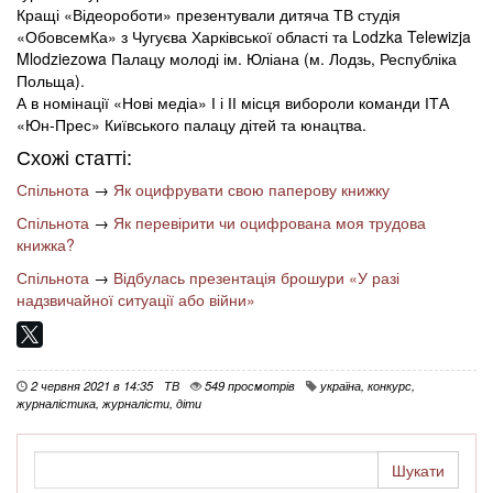
Кращі «Відеороботи» презентували дитяча ТВ студія
«ОбовсемКа» з Чугуєва Харківської області та Lodzka Telewizja
Mlodziezowa Палацу молоді ім. Юліана (м. Лодзь, Республіка
Польща).
А в номінації «Нові медіа» І і ІІ місця вибороли команди ІТА
«Юн-Прес» Київського палацу дітей та юнацтва.
Схожі статті:
Спільнота
→
Як оцифрувати свою паперову книжку
Спільнота
→
Як перевірити чи оцифрована моя трудова
книжка?
Спільнота
→
Відбулась презентація брошури «У разі
надзвичайної ситуації або війни»
2 червня 2021 в 14:35
ТВ
549 просмотрів
україна
,
конкурс
,
журналістика
,
журналісти
,
діти