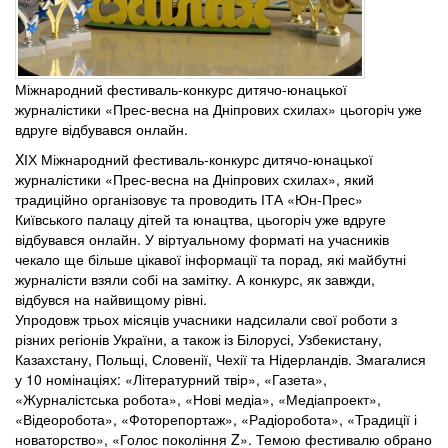
Міжнародний фестиваль-конкурс дитячо-юнацької
журналістики «Прес-весна на Дніпрових схилах» цьогоріч уже
вдруге відбувався онлайн.
XІХ Міжнародний фестиваль-конкурс дитячо-юнацької
журналістики «Прес-весна на Дніпрових схилах», який
традиційно організовує та проводить ІТА «Юн-Прес»
Київського палацу дітей та юнацтва, цьогоріч уже вдруге
відбувався онлайн. У віртуальному форматі на учасників
чекало ще більше цікавої інформації та порад, які майбутні
журналісти взяли собі на замітку. А конкурс, як завжди,
відбувся на найвищому рівні.
Упродовж трьох місяців учасники надсилали свої роботи з
різних регіонів України, а також із Білорусі, Узбекистану,
Казахстану, Польщі, Словенії, Чехії та Нідерландів. Змагалися
у 10 номінаціях: «Літературний твір», «Газета»,
«Журналістська робота», «Нові медіа», «Медіапроект»,
«Відеоробота», «Фоторепортаж», «Радіоробота», «Традиції і
новаторство», «Голос покоління Z». Темою фестивалю обрано