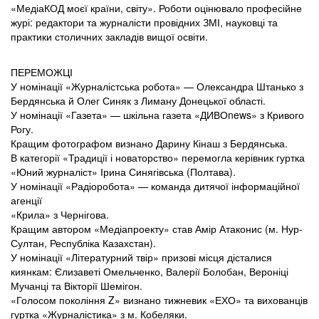
«МедіаКОД моєї країни, світу». Роботи оцінювало професійне
журі: редактори та журналісти провідних ЗМІ, науковці та
практики столичних закладів вищої освіти.
ПЕРЕМОЖЦІ
У номінації «Журналістська робота» — Олександра Штанько з
Бердянська й Олег Синяк з Лиману Донецької області.
У номінації «Газета» — шкільна газета «ДИВОnews» з Кривого
Рогу.
Кращим фотографом визнано Дарину Кінаш з Бердянська.
В категорії «Традиції і новаторство» перемогла керівник гуртка
«Юний журналіст» Ірина Синягівська (Полтава).
У номінації «Радіоробота» — команда дитячої інформаційної
агенції
«Крила» з Чернігова.
Кращим автором «Медіапроекту» став Амір Атаконис (м. Нур-
Султан, Республіка Казахстан).
У номінації «Літературний твір» призові місця дісталися
киянкам: Єлизаветі Омельченко, Валерії Болобан, Вероніці
Мучанці та Вікторії Шемігон.
«Голосом покоління Z» визнано тижневик «ЕХО» та вихованців
гуртка «Журналістика» з м. Кобеляки.