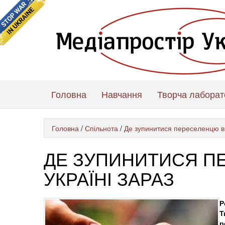
Головна
Навчання
Творча лаборат
Головна
/
Спільнота
/
Де зупинитися переселенцю в 
ДЕ ЗУПИНИТИСЯ П
УКРАЇНІ ЗАРАЗ
Р
Т
р