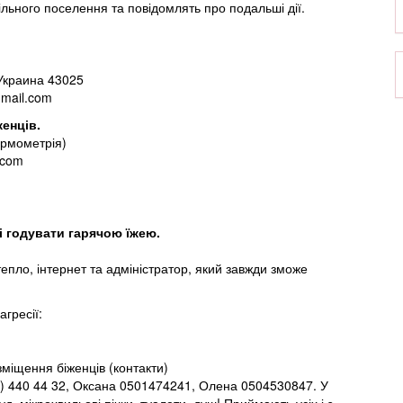
льного поселення та повідомлять про подальші дії.
 Украина 43025
gmail.com
енців.
ермометрія)
.com
 годувати гарячою їжею.
тепло, інтернет та адміністратор, який завжди зможе
гресії:
міщення біженців (контакти)
7) 440 44 32, Оксана 0501474241, Олена 0504530847. У