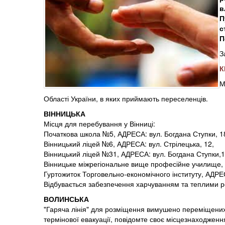
в
П
с
П
З
К
М
Області України, в яких приймають переселенців.
ВІННИЦЬКА
Місця для перебування у Вінниці:
Початкова школа №5, АДРЕСА: вул. Богдана Ступки, 1
Вінницький ліцей №6, АДРЕСА: вул. Стрілецька, 12,
Вінницький ліцей №31, АДРЕСА: вул. Богдана Ступки,1
Вінницьке міжрегіональне вище професійне училище, 
Гуртожиток Торговельно-економічного інституту, АДРЕ
Відбувається забезпечення харчуванням та теплими 
ВОЛИНСЬКА
"Гаряча лінія" для розміщення вимушено переміщених
термінової евакуації, повідомте своє місцезнаходженн