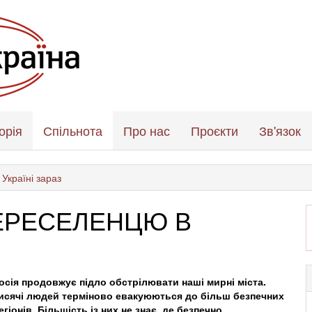
орія
Спільнота
Про нас
Проєкти
Зв'язок
Україні зараз
ЕРЕСЕЛЕНЦЮ В
осія продовжує підло обстрілювати наші мирні міста.
исячі людей терміново евакуюються до більш безпечних
егіонів. Більшість із них не знає, де безпечно