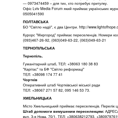
— 0973474459 – для тих, хто потребує притулку.
Офіс Lviv Media Forum який приймає українських журн
0505041590
ПОЛТАВСЬКА
БО "Світло надії", є два Центри. http://www.lightofhope
Курорс "Миргород" приймає переселенців. Номери кол-
(093)467-26-92, (063)049-63-22, (063)049-63-21
ТЕРНОПІЛЬСЬКА
Тернопіль.
Гуманітарний штаб, ТЕЛ: +38063 180 38 83
"Карітас" та БФ "Світло реформаці"
ТЕЛ: +38098 174 77 41
Чортків
Оперативний штаб Чортківської міської ради
ТЕЛ: +38067 271 57 82, 095 146 53 73.
ХМЕЛЬНИЦЬКА
Місто Хмельницький приймає переселенців. Перелік це
Штаб допомоги вимушеним переселенцям:
АДРЕСА:
вул. З-я Нова, 70/1, ТЕЛ: +380638212793, +380979761