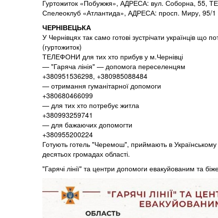
Гуртожиток «Побужжя», АДРЕСА: вул. Соборна, 55, Т
Спелеоклуб «Атлантида», АДРЕСА: просп. Миру, 95/1
ЧЕРНІВЕЦЬКА
У Чернівцях так само готові зустрічати українців що 
(гуртожиток)
ТЕЛЕФОНИ для тих хто прибув у м.Чернівці
— "Гаряча лінія" — допомога переселенцям
+380951536298, +380985088484
— отримання гуманітарної допомоги
+380680466099
— для тих хто потребує житла
+380993259741
— для бажаючих допомогти
+380955200224
Готують готель "Черемош", приймають в Українському
десятьох громадах області.
"Гарячі лінії" та центри допомоги евакуйованим та б