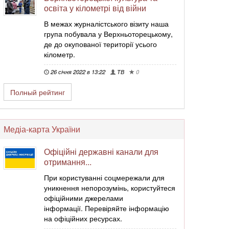
освіта у кілометрі від війни
В межах журналістського візиту наша
група побувала у Верхньоторецькому,
де до окупованої території усього
кілометр.
26 січня 2022 в 13:22
ТВ
0
Полный рейтинг
Медіа-карта України
Офіційні державні канали для
отримання...
При користуванні соцмережали для
уникнення непорозумінь, користуйтеся
офіційними джерелами
інформації. Перевіряйте інформацію
на офіційних ресурсах.