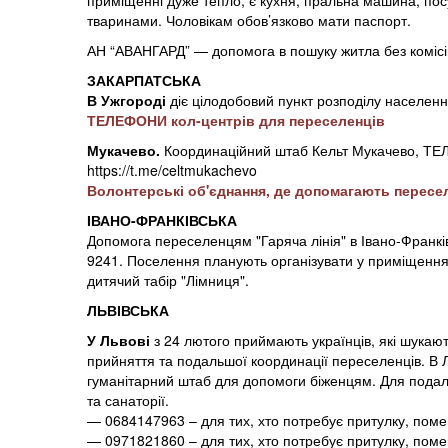
приміщенні дуже тепло, є кухня, пральна машина, посуд
тваринами. Чоловікам обов’язково мати паспорт.
АН “АВАНГАРД” — допомога в пошуку житла без комісі
ЗАКАРПАТСЬКА
В Ужгороді
діє цілодобовий пункт розподілу населенн
ТЕЛЕФОНИ кол-центрів для переселенців
Мукачево.
Координаційний штаб Кельт Мукачево, ТЕ
https://t.me/celtmukachevo
Волонтерські об'єднання, де допомагають пересе
ІВАНО-ФРАНКІВСЬКА
Допомога переселенцям "Гаряча лінія" в Івано-Франкі
9241. Поселення планують організувати у приміщеннях 
дитячий табір "Лімниця".
ЛЬВІВСЬКА
У Львові
з 24 лютого приймають українців, які шукают
прийняття та подальшої координації переселенців. В 
гуманітарний штаб для допомоги біженцям. Для подал
та санаторії.
— 0684147963 – для тих, хто потребує притулку, поме
— 0971821860 – для тих, хто потребує притулку, поме