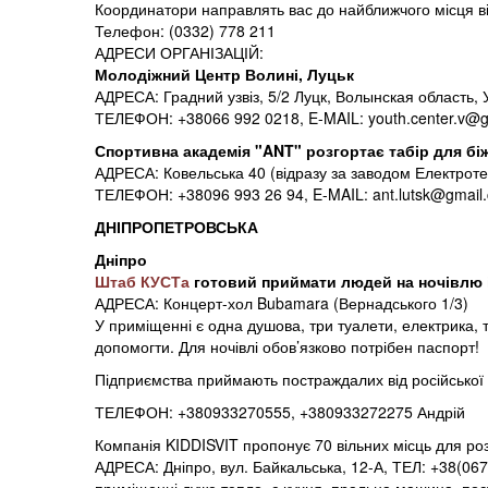
Координатори направлять вас до найближчого місця ві
Телефон: (0332) 778 211
АДРЕСИ ОРГАНІЗАЦІЙ:
Молодіжний Центр Волині, Луцьк
АДРЕСА: Градний узвіз, 5/2 Луцк, Волынская область,
ТЕЛЕФОН: +38066 992 0218, E-MAIL: youth.center.v@
Спортивна академія "ANT" розгортає табір для біж
АДРЕСА: Ковельська 40 (відразу за заводом Електрот
ТЕЛЕФОН: +38096 993 26 94, E-MAIL: ant.lutsk@gmail
ДНІПРОПЕТРОВСЬКА
Дніпро
Штаб КУСТа
готовий приймати людей на ночівлю і
АДРЕСА: Концерт-хол Bubamara (Вернадського 1/3)
У приміщенні є одна душова, три туалети, електрика, 
допомогти. Для ночівлі обов’язково потрібен паспорт!
Підприємства приймають постраждалих від російської а
ТЕЛЕФОН: +380933270555, +380933272275 Андрій
Компанія KIDDISVIT пропонує 70 вільних місць для роз
АДРЕСА: Дніпро, вул. Байкальська, 12-А, ТЕЛ: +38(06