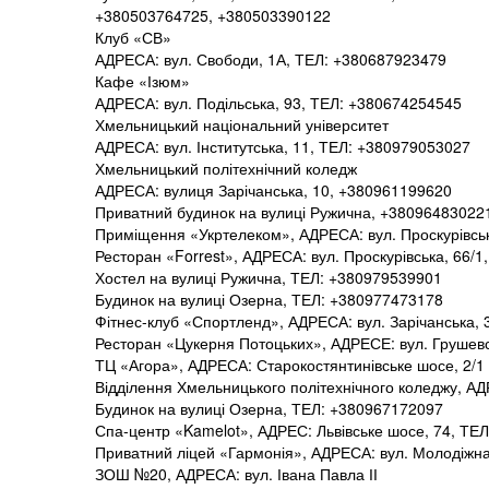
+380503764725, +380503390122
Клуб «СВ»
АДРЕСА: вул. Свободи, 1А, ТЕЛ: +380687923479
Кафе «Ізюм»
АДРЕСА: вул. Подільська, 93, ТЕЛ: +380674254545
Хмельницький національний університет
АДРЕСА: вул. Інститутська, 11, ТЕЛ: +380979053027
Хмельницький політехнічний коледж
АДРЕСА: вулиця Зарічанська, 10, +380961199620
Приватний будинок на вулиці Ружична, +38096483022
Приміщення «Укртелеком», АДРЕСА: вул. Проскурівськ
Ресторан «Forrest», АДРЕСА: вул. Проскурівська, 66/
Хостел на вулиці Ружична, ТЕЛ: +380979539901
Будинок на вулиці Озерна, ТЕЛ: +380977473178
Фітнес-клуб «Спортленд», АДРЕСА: вул. Зарічанська,
Ресторан «Цукерня Потоцьких», АДРЕСЕ: вул. Грушевс
ТЦ «Агора», АДРЕСА: Старокостянтинівське шосе, 2/1
Відділення Хмельницького політехнічного коледжу, АД
Будинок на вулиці Озерна, ТЕЛ: +380967172097
Спа-центр «Kamelot», АДРЕС: Львівське шосе, 74, Т
Приватний ліцей «Гармонія», АДРЕСА: вул. Молодіжн
ЗОШ №20, АДРЕСА: вул. Івана Павла ІІ