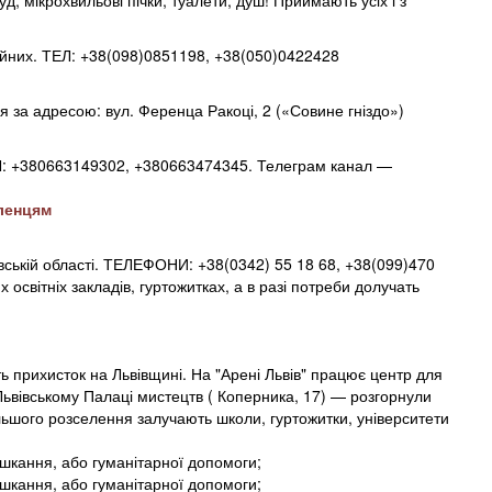
, мікрохвильові пічки, туалети, душ! Приймають усіх і з
йних. ТЕЛ: +38(098)0851198, +38(050)0422428
я за адресою: вул. Ференца Ракоці, 2 («Совине гніздо»)
Л: +380663149302, +380663474345. Телеграм канал —
ленцям
вській області. ТЕЛЕФОНИ: +38(0342) 55 18 68, +38(099)470
освітніх закладів, гуртожитках, а в разі потреби долучать
ь прихисток на Львівщині. На "Арені Львів" працює центр для
Львівському Палаці мистецтв ( Коперника, 17) — розгорнули
ьшого розселення залучають школи, гуртожитки, університети
шкання, або гуманітарної допомоги;
шкання, або гуманітарної допомоги;