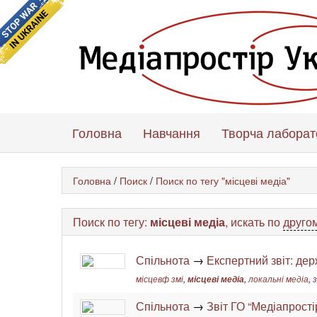
Головна
Навчання
Творча лаборат
Головна
/
Поиск
/
Поиск по тегу "місцеві медіа"
Поиск по тегу:
місцеві медіа
, искать по
другом
Спільнота
→
Експертний звіт: де
місцевф змі
,
місцеві медіа
,
локальні медіа
,
з
Спільнота
→
Звіт ГО “Медіапрості