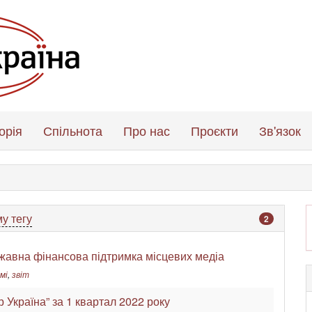
орія
Спільнота
Про нас
Проєкти
Зв'язок
у тегу
2
ржавна фінансова підтримка місцевих медіа
мі
,
звіт
р Україна” за 1 квартал 2022 року