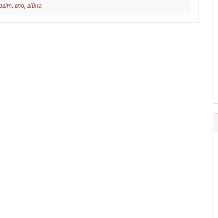
звіт
,
впо
,
війна