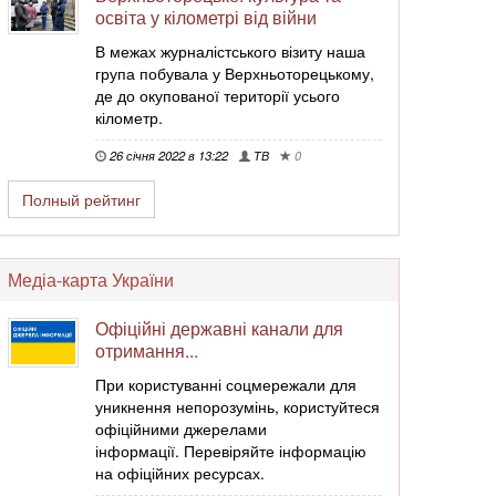
освіта у кілометрі від війни
В межах журналістського візиту наша
група побувала у Верхньоторецькому,
де до окупованої території усього
кілометр.
26 січня 2022 в 13:22
ТВ
0
Полный рейтинг
Медіа-карта України
Офіційні державні канали для
отримання...
При користуванні соцмережали для
уникнення непорозумінь, користуйтеся
офіційними джерелами
інформації. Перевіряйте інформацію
на офіційних ресурсах.