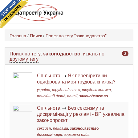
Головна
/
Поиск
/
Поиск по тегу "законодавство"
Поиск по тегу:
законодавство
, искать по
3
другому тегу
Спільнота
→
Як перевірити чи
оцифрована моя трудова книжка?
україна
,
трудовий стаж
,
трудова книжка
,
пенсійний фонд
,
пенсії
,
законодавство
Спільнота
→
Без сексизму та
дискримінації у рекламі - ВР ухвалила
законопроєкт
сексизм
,
реклама
,
законодавство
,
дискримінація
,
верховна рада