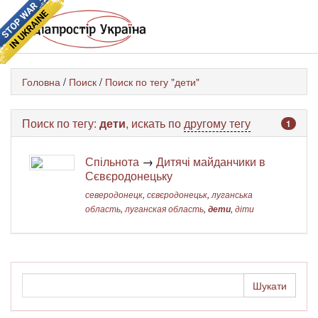
Головна
/
Поиск
/
Поиск по тегу "дети"
Поиск по тегу:
дети
, искать по
другому тегу
1
Спільнота
→
Дитячі майданчики в
Сєвєродонецьку
северодонецк
,
сєвєродонецьк
,
луганська
область
,
луганская область
,
дети
,
діти