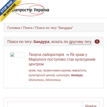
Головна
/
Поиск
/
Поиск по тегу "бандура"
Поиск по тегу:
бандура
, искать по
другому тегу
1
Творча лабораторія
→
Як храм у
Маріуполі поступово стає культурним
центром
храм
,
пцу
,
православна церква
,
маріуполь
,
культурний центр
,
культура
,
бандура
,
бібліотеки
,
бібліотека