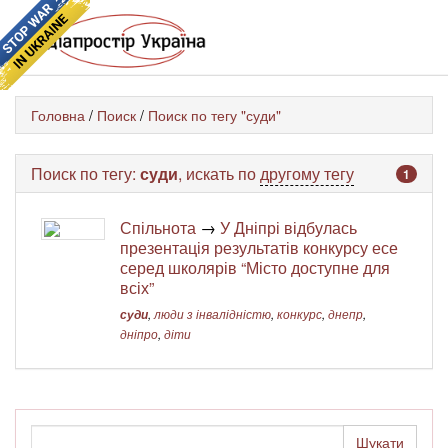
Головна
/
Поиск
/
Поиск по тегу "суди"
Поиск по тегу:
суди
, искать по
другому тегу
1
Спільнота
→
У Дніпрі відбулась
презентація результатів конкурсу есе
серед школярів “Місто доступне для
всіх”
суди
,
люди з інвалідністю
,
конкурс
,
днепр
,
дніпро
,
діти