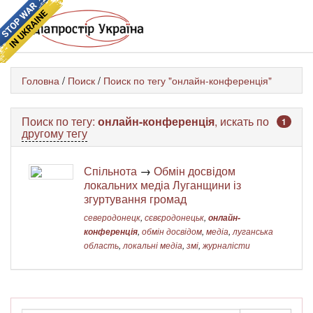
Головна
/
Поиск
/
Поиск по тегу "онлайн-конференція"
Поиск по тегу:
онлайн-конференція
, искать по
1
другому тегу
Спільнота
→
Обмін досвідом
локальних медіа Луганщини із
згуртування громад
северодонецк
,
сєвєродонецьк
,
онлайн-
конференція
,
обмін досвідом
,
медіа
,
луганська
область
,
локальні медіа
,
змі
,
журналісти