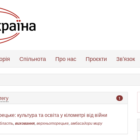
орія
Спільнота
Про нас
Проєкти
Зв'язок
тегу
1
цьке: культура та освіта у кілометрі від війни
область
,
виховання
,
верхньоторецьке
,
амбасадори миру