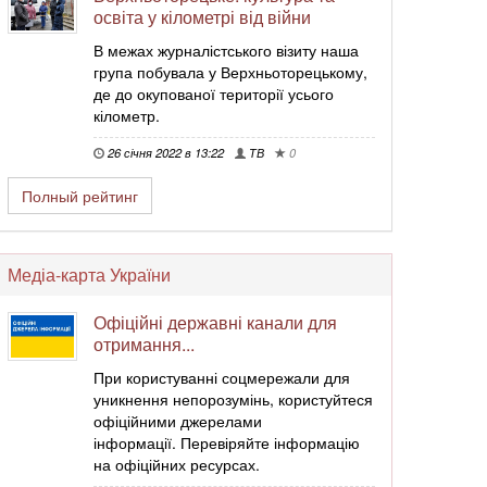
освіта у кілометрі від війни
В межах журналістського візиту наша
група побувала у Верхньоторецькому,
де до окупованої території усього
кілометр.
26 січня 2022 в 13:22
ТВ
0
Полный рейтинг
Медіа-карта України
Офіційні державні канали для
отримання...
При користуванні соцмережали для
уникнення непорозумінь, користуйтеся
офіційними джерелами
інформації. Перевіряйте інформацію
на офіційних ресурсах.