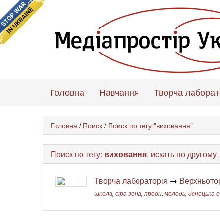
Головна
Навчання
Творча лаборат
Головна
/
Поиск
/
Поиск по тегу "виховання"
Поиск по тегу:
виховання
, искать по
другому 
Творча лабораторія
→
Верхньоторе
школа
,
сіра зона
,
проон
,
молодь
,
донецька 