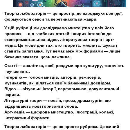
Творча лабораторія — це простір, де народжуються ідеї,
формуються сенси та перетинаються жанри.
У цій рубриці ми досліджуємо мистецтво у всіх його
проявах — від глибоких статей і щирих інтерв’ю до
експериментальних відео, літературних творів і арт-
медіа. Це місце для тих, хто творить, мислить, шукає і
ставить запитання. Тут немає меж між формами — лише
бажання сказати щось важливе.
Статті — аналітика, есеї, роздуми про культуру, творчість
і сучасність.
Інтерв’ю — голоси митців, авторів, режисерів,
музикантів, які діляться своїм баченням і досвідом.
Відео — візуальні історії, перформанси, документальні
нариси.
Літературні твори — поезія, проза, драматургія, що
відкривають нові горизонти слова.
Арт-медіа — цифрове мистецтво, ілюстрації, колажі,
інтерактивні формати.
Творча лабораторія — це не просто рубрика. Це живий