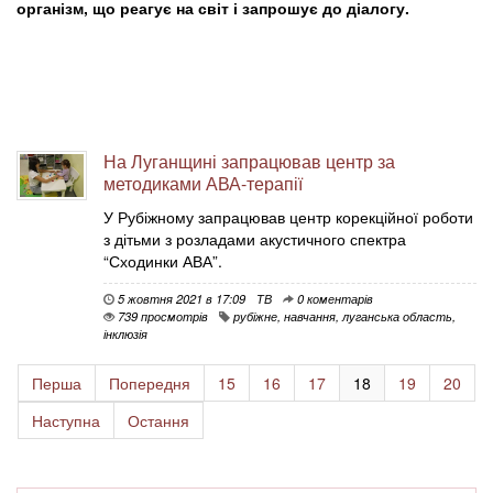
організм, що реагує на світ і запрошує до діалогу.
На Луганщині запрацював центр за
методиками АВА-терапії
У Рубіжному запрацював центр корекційної роботи
з дітьми з розладами акустичного спектра
“Сходинки АВА”.
5 жовтня 2021 в 17:09
ТВ
0 коментарів
739 просмотрів
рубіжне
,
навчання
,
луганська область
,
інклюзія
Перша
Попередня
15
16
17
18
19
20
Наступна
Остання