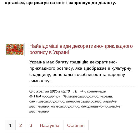
організм, що реагує на світ і запрошує до діалогу.
Найвідоміші види декоративно-прикладного
розпису в Україні
Україна має багату традицію декоративно-
прикладного розпису, яка відображає її культурну
спадщину, регіональні особливості та народну
символіку.
5 жовтня 2025 в 02:10
ТВ
0 коментарів
1104 просмотру
яворівський розпис
,
україна
,
самчиківський розпис
,
петриківський розпис
,
народне
мистецтво
,
косівський розпис
,
декоративно-прикладне
мистецтво
1
2
3
Наступна
Остання