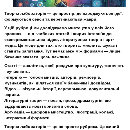
Творча лабораторія — це простір, де народжуються ідеї,
формуються сенси та перетинаються жанри.
У цій рубриці ми досліджуємо мистецтво у всіх його
проявах — від глибоких статей і щирих інтерв’ю до
експериментальних відео, літературних творів і арт-
медіа. Це місце для тих, хто творить, мислить, шукає і
ставить запитання. Тут немає меж між формами — лише
бажання сказати щось важливе.
Статті — аналітика, есеї, роздуми про культуру, творчість
і сучасність.
Інтерв’ю — голоси митців, авторів, режисерів,
музикантів, які діляться своїм баченням і досвідом.
Відео — візуальні історії, перформанси, документальні
нариси.
Літературні твори — поезія, проза, драматургія, що
відкривають нові горизонти слова.
Арт-медіа — цифрове мистецтво, ілюстрації, колажі,
інтерактивні формати.
Творча лабораторія — це не просто рубрика. Це живий